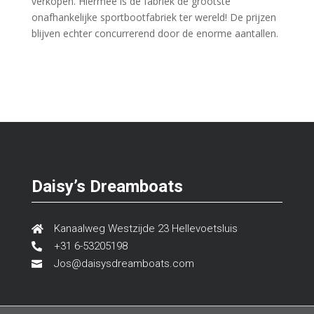
verkopen. Hiermee is de fabriek de grootste
onafhankelijke sportbootfabriek ter wereld! De prijzen
blijven echter concurrerend door de enorme aantallen.
Daisy’s Dreamboats
Kanaalweg Westzijde 23 Hellevoetsluis

+31 6-53205198

Jos@daisysdreamboats.com
