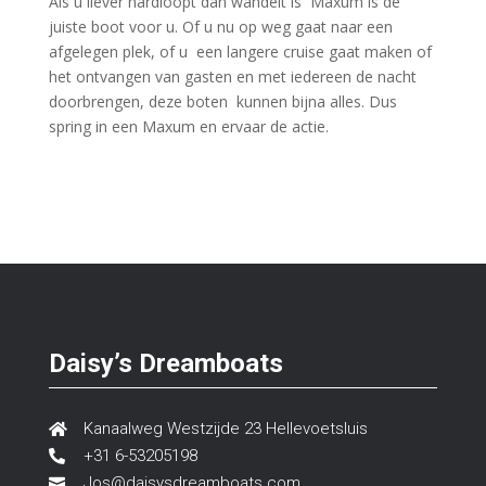
Als u liever hardloopt dan wandelt is Maxum is de
juiste boot voor u. Of u nu op weg gaat naar een
afgelegen plek, of u een langere cruise gaat maken of
het ontvangen van gasten en met iedereen de nacht
doorbrengen, deze boten kunnen bijna alles. Dus
spring in een Maxum en ervaar de actie.
Daisy’s Dreamboats
Kanaalweg Westzijde 23 Hellevoetsluis

+31 6-53205198

Jos@daisysdreamboats.com
